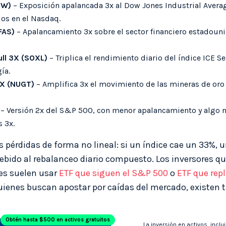
OW)
– Exposición apalancada 3x al Dow Jones Industrial Avera
dos en el Nasdaq.
(FAS)
– Apalancamiento 3x sobre el sector financiero estadouni
ull 3X (SOXL)
– Triplica el rendimiento diario del índice ICE
ía.
 3X (NUGT)
– Amplifica 3x el movimiento de las mineras de oro
– Versión 2x del S&P 500, con menor apalancamiento y algo 
 3x.
 pérdidas de forma no lineal: si un índice cae un 33%, 
debido al rebalanceo diario compuesto. Los inversores q
ces suelen usar
ETF que siguen el S&P 500
o
ETF que rep
uienes buscan apostar por caídas del mercado, existen
Obtén hasta $500 en activos gratuitos
La inversión en activos, inclu