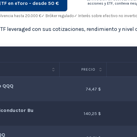
 ETF en eToro - desde 50 €
acciones y ETF, conlleva ries
olvencia hasta 20.000 €
✓ Bróker regulado
✓ Interés sobre efectivo no inverti
ETF leveraged con sus cotizaciones, rendimiento y nivel 
PRECIO
o QQQ
74,47 $
miconductor Bu
140,25 $
QQ