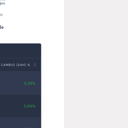
gos.
do
de
CAMBIO (24H) %
3,39%
5,99%