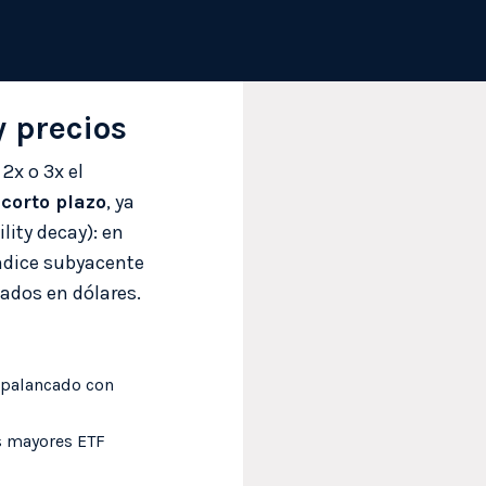
 precios
2x o 3x el
corto plazo
, ya
lity decay): en
índice subyacente
ados en dólares.
 apalancado con
os mayores ETF