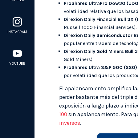
TWITTER
ProShares UltraPro Dow30 (UD
volatilidad relativa que los basa
Direxion Daily Financial Bull 3X 
Russell 1000 Financial Services).
INSTAGRAM
Direxion Daily Semiconductor B
popular entre traders de tecnolog
Direxion Daily Gold Miners Bull
Gold Miners).
YOUTUBE
ProShares Ultra S&P 500 (SSO)
por volatilidad que los productos
El apalancamiento amplifica las
perder bastante más del triple 
exposición a largo plazo a índi
100
sin apalancamiento. Para q
inversos
.