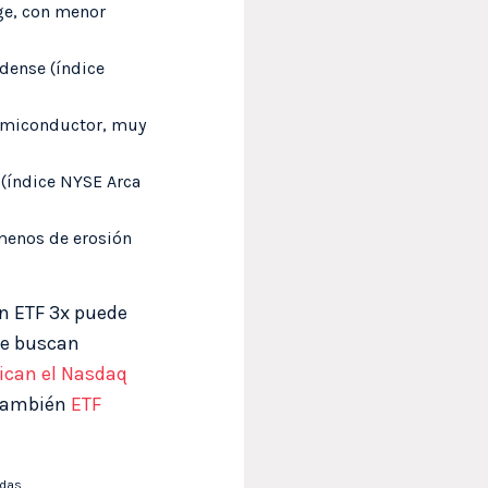
ge, con menor
dense (índice
 Semiconductor, muy
 (índice NYSE Arca
menos de erosión
un ETF 3x puede
ue buscan
lican el Nasdaq
 también
ETF
idas