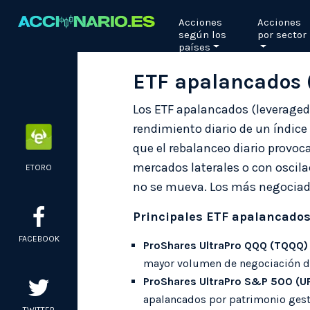
Skip
Acciones
Acciones
to
según los
por sector
content
países
ETF apalancados (
Los ETF apalancados (leveraged E
rendimiento diario de un índice 
que el rebalanceo diario provoca
mercados laterales o con oscila
ETORO
no se mueva. Los más negociad
Principales ETF apalancados 
FACEBOOK
ProShares UltraPro QQQ (TQQQ)
mayor volumen de negociación d
ProShares UltraPro S&P 500 (U
apalancados por patrimonio gest