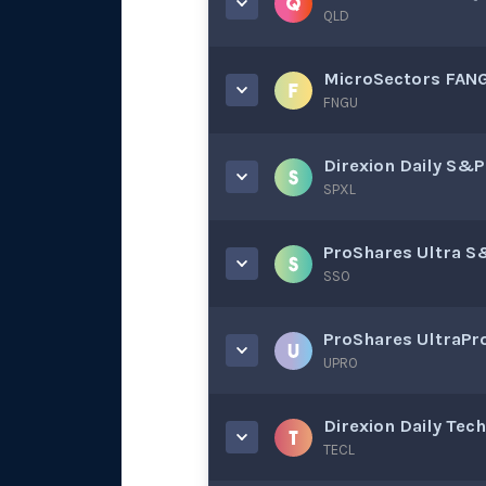
QLD
MicroSectors FAN
FNGU
Direxion Daily S&P
SPXL
ProShares Ultra 
SSO
ProShares UltraPr
UPRO
Direxion Daily Tec
TECL