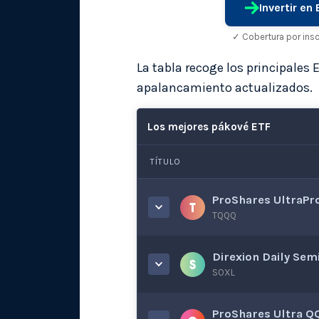
Invertir en
✓ Cobertura por ins
La tabla recoge los principales 
apalancamiento actualizados.
Los mejores pákové ETF
TÍTULO
ProShares UltraPr
TQQQ
Direxion Daily Se
SOXL
ProShares Ultra Q