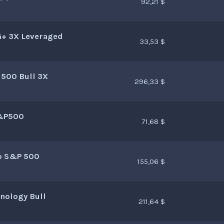
92,21 $
G+ 3X Leveraged
33,53 $
 500 Bull 3X
296,33 $
S&P500
71,68 $
o S&P 500
155,06 $
hnology Bull
211,64 $