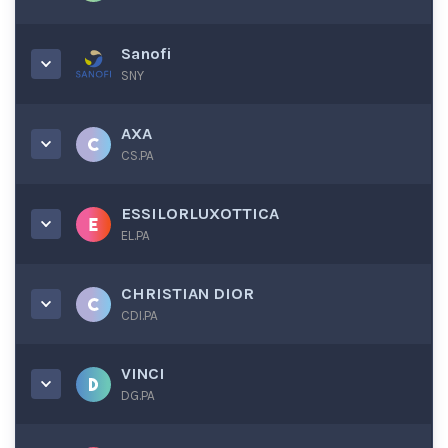
Sanofi
SNY
AXA
CS.PA
ESSILORLUXOTTICA
EL.PA
CHRISTIAN DIOR
CDI.PA
VINCI
DG.PA