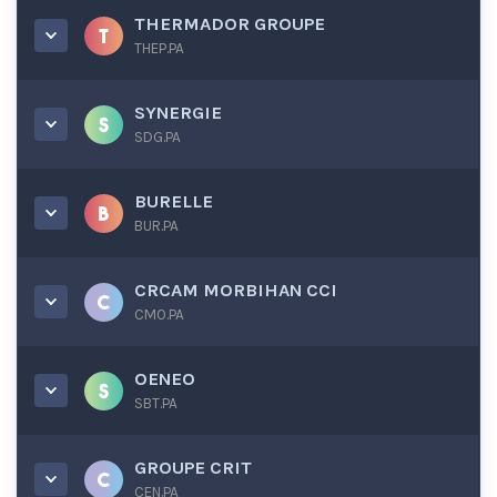
THERMADOR GROUPE
THEP.PA
SYNERGIE
SDG.PA
BURELLE
BUR.PA
CRCAM MORBIHAN CCI
CMO.PA
OENEO
SBT.PA
GROUPE CRIT
CEN.PA