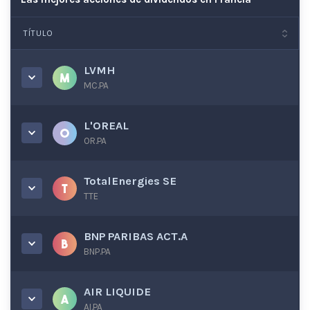
TÍTULO
LVMH
MC.PA
L'OREAL
OR.PA
TotalEnergies SE
TTE
BNP PARIBAS ACT.A
BNP.PA
AIR LIQUIDE
AI.PA