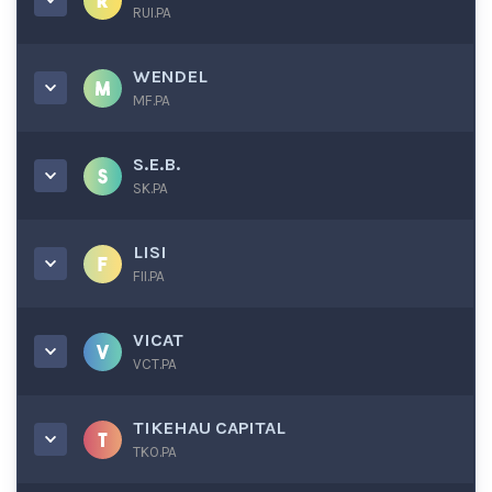
RUI.PA
WENDEL
MF.PA
S.E.B.
SK.PA
LISI
FII.PA
VICAT
VCT.PA
TIKEHAU CAPITAL
TKO.PA