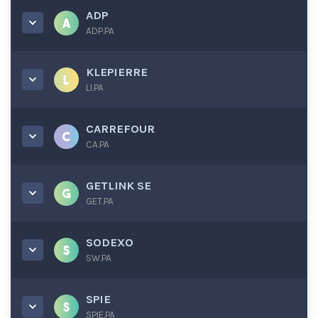
ADP
ADP.PA
KLEPIERRE
LI.PA
CARREFOUR
CA.PA
GETLINK SE
GET.PA
SODEXO
SW.PA
SPIE
SPIE.PA