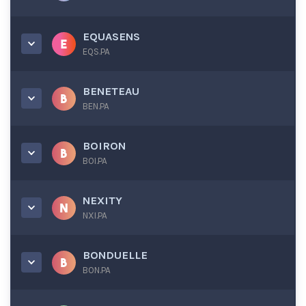
EQUASENS
EQS.PA
BENETEAU
BEN.PA
BOIRON
BOI.PA
NEXITY
NXI.PA
BONDUELLE
BON.PA