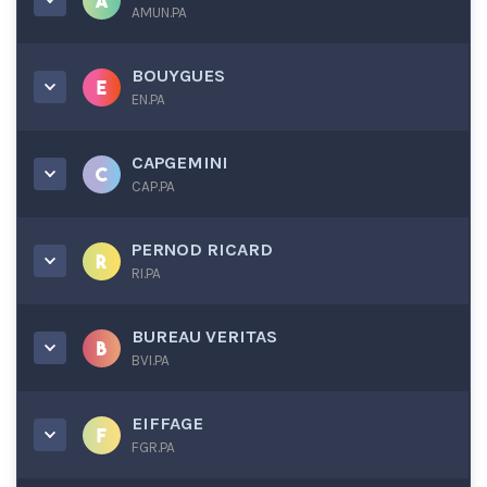
AMUN.PA
BOUYGUES
EN.PA
CAPGEMINI
CAP.PA
PERNOD RICARD
RI.PA
BUREAU VERITAS
BVI.PA
EIFFAGE
FGR.PA