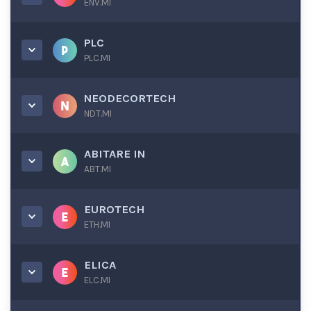
ENV.MI
PLC
PLC.MI
NEODECORTECH
NDT.MI
ABITARE IN
ABT.MI
EUROTECH
ETH.MI
ELICA
ELC.MI