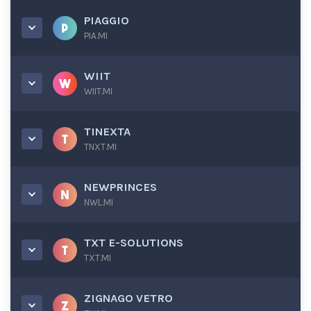
PIAGGIO
PIA.MI
WIIT
WIIT.MI
TINEXTA
TNXT.MI
NEWPRINCES
NWL.MI
TXT E-SOLUTIONS
TXT.MI
ZIGNAGO VETRO