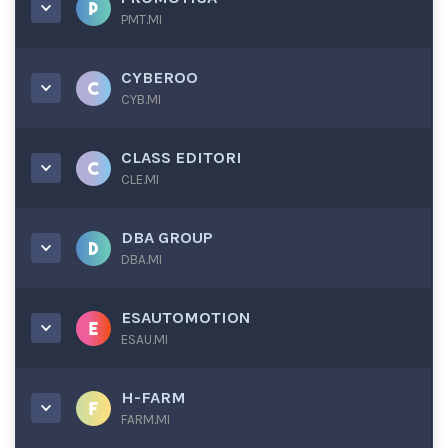
PMT.MI
CYBEROO
CYB.MI
CLASS EDITORI
CLE.MI
DBA GROUP
DBA.MI
ESAUTOMOTION
ESAU.MI
H-FARM
FARM.MI