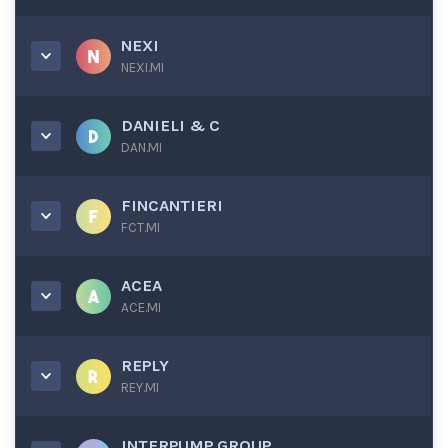
NEXI
NEXI.MI
DANIELI & C
DAN.MI
FINCANTIERI
FCT.MI
ACEA
ACE.MI
REPLY
REY.MI
INTERPUMP GROUP