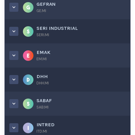
GEFRAN
GE.MI
SERI INDUSTRIAL
SERI.MI
EMAK
EM.MI
DHH
DHH.MI
SABAF
SAB.MI
INTRED
ITD.MI