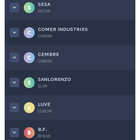
SESA
SES.MI
COMER INDUSTRIES
COM.MI
CEMBRE
CMB.MI
SANLORENZO
SL.MI
LUVE
LUVE.MI
B.F.
BFG.MI