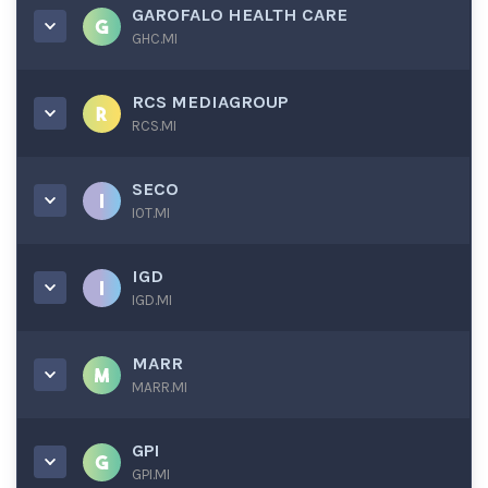
GAROFALO HEALTH CARE
GHC.MI
RCS MEDIAGROUP
RCS.MI
SECO
IOT.MI
IGD
IGD.MI
MARR
MARR.MI
GPI
GPI.MI