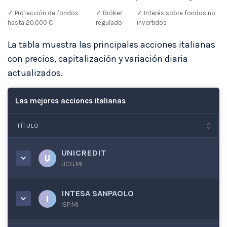
✓ Protección de fondos
✓ Bróker
✓ Interés sobre fondos no
hasta 20.000 €
regulado
invertidos
La tabla muestra las principales acciones italianas
con precios, capitalización y variación diaria
actualizados.
Las mejores acciones italianas
TÍTULO
UNICREDIT
UCG.MI
INTESA SANPAOLO
ISP.MI