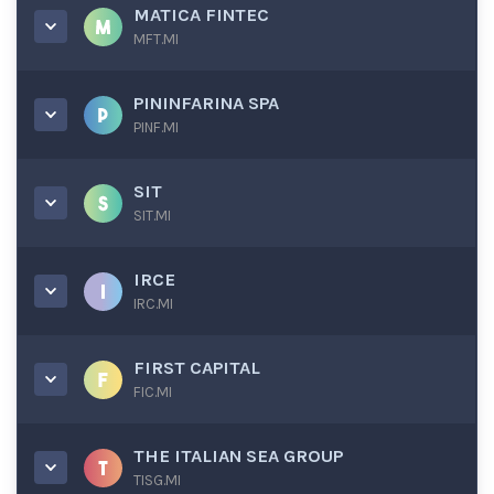
MATICA FINTEC
MFT.MI
PININFARINA SPA
PINF.MI
SIT
SIT.MI
IRCE
IRC.MI
FIRST CAPITAL
FIC.MI
THE ITALIAN SEA GROUP
TISG.MI