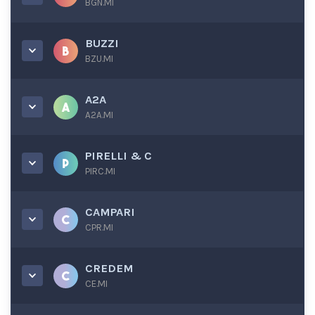
BGN.MI
BUZZI
BZU.MI
A2A
A2A.MI
PIRELLI & C
PIRC.MI
CAMPARI
CPR.MI
CREDEM
CE.MI