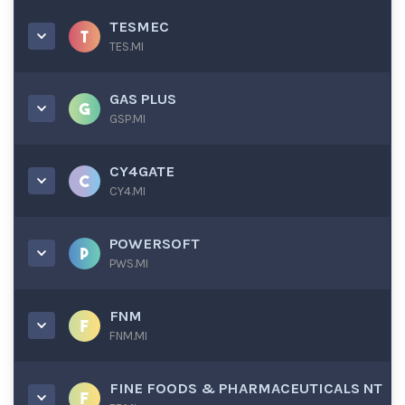
TESMEC
TES.MI
GAS PLUS
GSP.MI
CY4GATE
CY4.MI
POWERSOFT
PWS.MI
FNM
FNM.MI
FINE FOODS & PHARMACEUTICALS NT