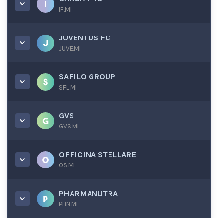
IF.MI
JUVENTUS FC
JUVE.MI
SAFILO GROUP
SFL.MI
GVS
GVS.MI
OFFICINA STELLARE
OS.MI
PHARMANUTRA
PHN.MI