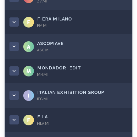
ZV.MI
FIERA MILANO
FM.MI
ASCOPIAVE
ASC.MI
MONDADORI EDIT
MN.MI
ITALIAN EXHIBITION GROUP
IEG.MI
FILA
FILA.MI