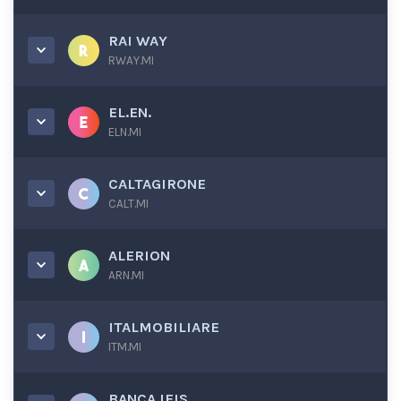
RAI WAY
RWAY.MI
EL.EN.
ELN.MI
CALTAGIRONE
CALT.MI
ALERION
ARN.MI
ITALMOBILIARE
ITM.MI
BANCA IFIS