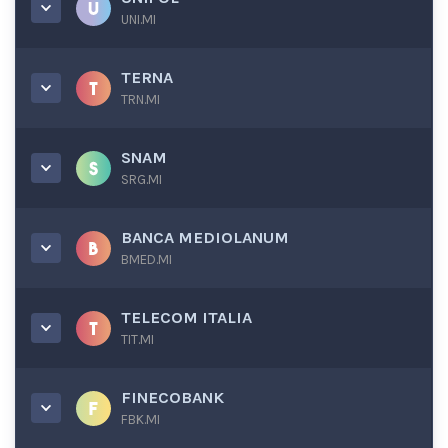
UNI.MI
TERNA
TRN.MI
SNAM
SRG.MI
BANCA MEDIOLANUM
BMED.MI
TELECOM ITALIA
TIT.MI
FINECOBANK
FBK.MI