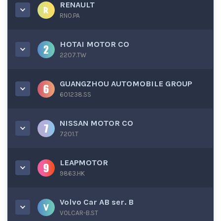
RENAULT
RNO.PA
HOTAI MOTOR CO
2207.TW
GUANGZHOU AUTOMOBILE GROUP
601238.SS
NISSAN MOTOR CO
7201.T
LEAPMOTOR
9863.HK
Volvo Car AB ser. B
VOLCAR-B.ST