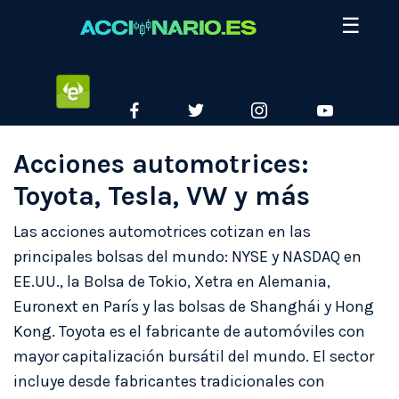
Skip
☰
to
content
ETORO
FACEBOOK
TWITTER
INSTAGRAM
YOUTUBE
Acciones automotrices:
Toyota, Tesla, VW y más
Las acciones automotrices cotizan en las
principales bolsas del mundo: NYSE y NASDAQ en
EE.UU., la Bolsa de Tokio, Xetra en Alemania,
Euronext en París y las bolsas de Shanghái y Hong
Kong. Toyota es el fabricante de automóviles con
mayor capitalización bursátil del mundo. El sector
incluye desde fabricantes tradicionales con