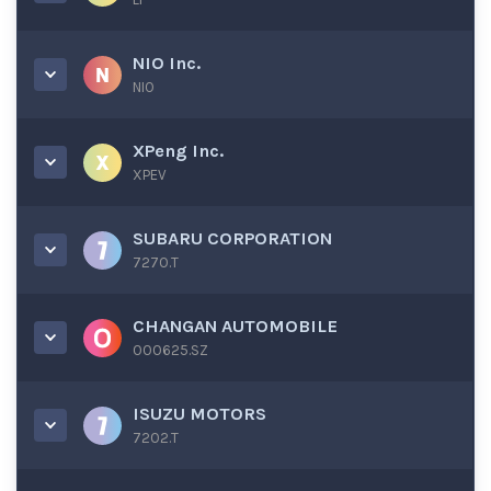
NIO Inc.
NIO
XPeng Inc.
XPEV
SUBARU CORPORATION
7270.T
CHANGAN AUTOMOBILE
000625.SZ
ISUZU MOTORS
7202.T