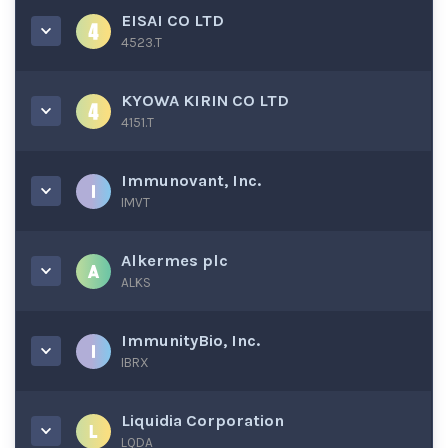
EISAI CO LTD
4523.T
KYOWA KIRIN CO LTD
4151.T
Immunovant, Inc.
IMVT
Alkermes plc
ALKS
ImmunityBio, Inc.
IBRX
Liquidia Corporation
LQDA