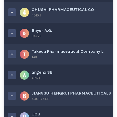
CHUGAI PHARMACEUTICAL CO
4519.T
Bayer A.G.
BAYZF
Takeda Pharmaceutical Company L
TAK
argenx SE
ARGX
JIANGSU HENGRUI PHARMACEUTICALS
600276.SS
UCB