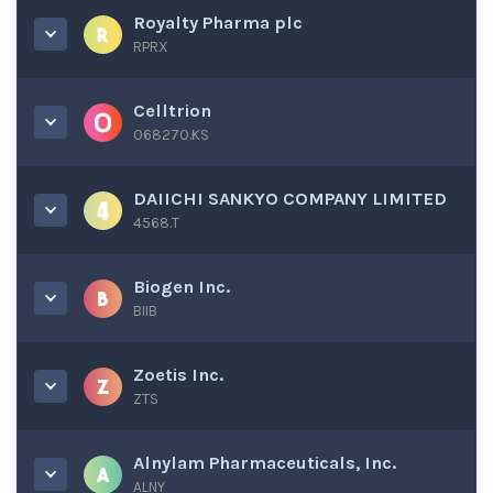
Royalty Pharma plc
RPRX
Celltrion
068270.KS
DAIICHI SANKYO COMPANY LIMITED
4568.T
Biogen Inc.
BIIB
Zoetis Inc.
ZTS
Alnylam Pharmaceuticals, Inc.
ALNY