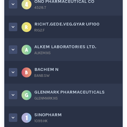
ONO PHARMACEUTICAL CO
4528.T
RICHT.GEDE.VEG.GYAR UF100
RIG2.F
ALKEM LABORATORIES LTD.
ALKEM.NS
BACHEM N
BANB.SW
GLENMARK PHARMACEUTICALS
GLENMARK.NS
SINOPHARM
1099.HK