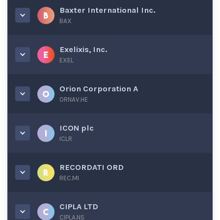
Baxter International Inc.
BAX
Exelixis, Inc.
EXEL
Orion Corporation A
ORNAV.HE
ICON plc
ICLR
RECORDATI ORD
REC.MI
CIPLA LTD
CIPLA.NS