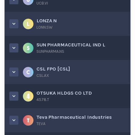
UCB.VI
LONZA N
LONN.SW
SUN PHARMACEUTICAL IND L
SUNPHARMA.NS
CSL FPO [CSL]
CSL.AX
OTSUKA HLDGS CO LTD
4578.T
Teva Pharmaceutical Industries
TEVA