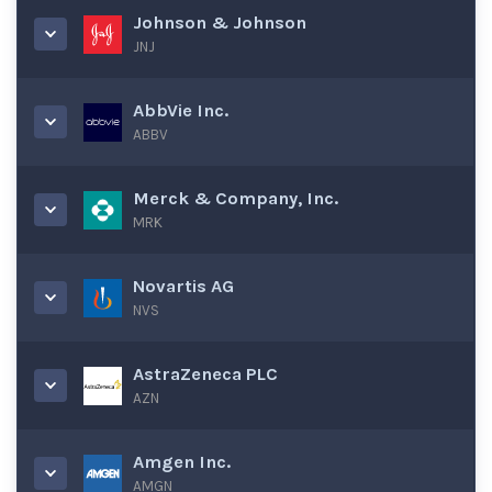
Johnson & Johnson
JNJ
AbbVie Inc.
ABBV
Merck & Company, Inc.
MRK
Novartis AG
NVS
AstraZeneca PLC
AZN
Amgen Inc.
AMGN