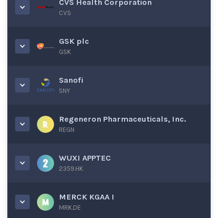
CVS Health Corporation
CVS
GSK plc
GSK
Sanofi
SNY
Regeneron Pharmaceuticals, Inc.
REGN
WUXI APPTEC
2359.HK
MERCK KGAA I
MRK.DE