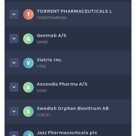
TORRENT PHARMACEUTICALS L
TORNTPHARM.NS
Genmab A/S
GMAB
Viatris Inc.
VTRS
Ascendis Pharma A/S
ASND
Swedish Orphan Biovitrum AB
SOBI.ST
Jazz Pharmaceuticals plc