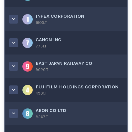
INPEX CORPORATION
1605.T
CANON INC
7751.T
EAST JAPAN RAILWAY CO
9020.T
FUJIFILM HOLDINGS CORPORATION
4901.T
AEON CO LTD
8267.T