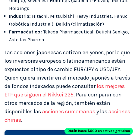
Uniqlo), Seven & i Holdings (cadena 7-Eleven), Recruit
Holdings
Industria:
Hitachi, Mitsubishi Heavy Industries, Fanuc
(robótica industrial), Daikin (climatización)
Farmacéutico:
Takeda Pharmaceutical, Daiichi Sankyo,
Astellas Pharma
Las acciones japonesas cotizan en yenes, por lo que
los inversores europeos o latinoamericanos están
expuestos al tipo de cambio EUR/JPY o USD/JPY.
Quien quiera invertir en el mercado japonés a través
de fondos indexados puede consultar
los mejores
ETF que siguen el Nikkei 225
. Para comparar con
otros mercados de la región, también están
disponibles las
acciones surcoreanas
y las
acciones
chinas
.
Obtén hasta $500 en activos gratuitos