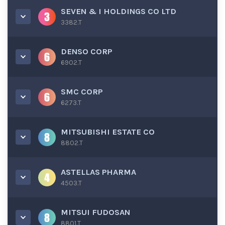
SEVEN & I HOLDINGS CO LTD
3382.T
DENSO CORP
6902.T
SMC CORP
6273.T
MITSUBISHI ESTATE CO
8802.T
ASTELLAS PHARMA
4503.T
MITSUI FUDOSAN
8801.T