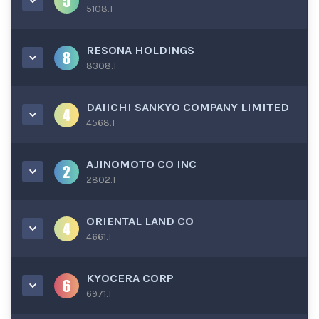
5108.T
RESONA HOLDINGS
8308.T
DAIICHI SANKYO COMPANY LIMITED
4568.T
AJINOMOTO CO INC
2802.T
ORIENTAL LAND CO
4661.T
KYOCERA CORP
6971.T