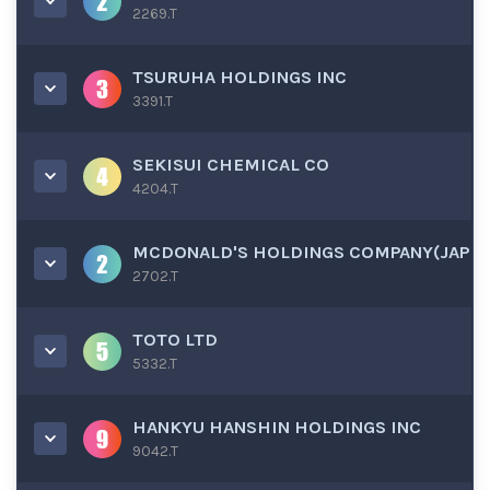
2269.T
TSURUHA HOLDINGS INC
3391.T
SEKISUI CHEMICAL CO
4204.T
MCDONALD'S HOLDINGS COMPANY(JAP
2702.T
TOTO LTD
5332.T
HANKYU HANSHIN HOLDINGS INC
9042.T