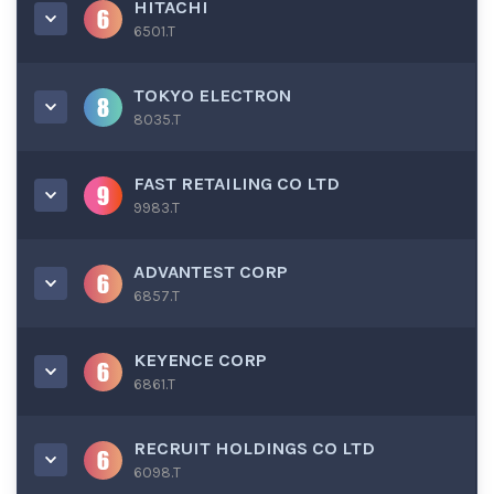
HITACHI
6501.T
TOKYO ELECTRON
8035.T
FAST RETAILING CO LTD
9983.T
ADVANTEST CORP
6857.T
KEYENCE CORP
6861.T
RECRUIT HOLDINGS CO LTD
6098.T