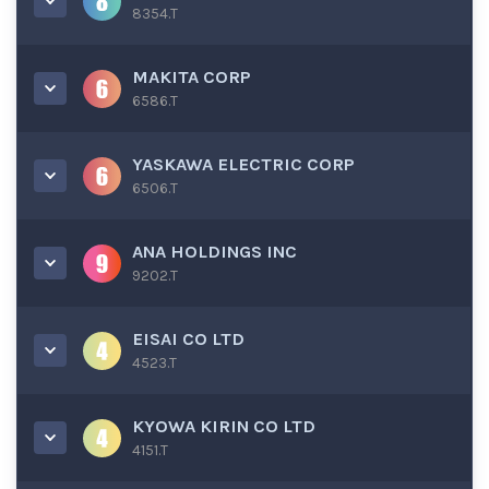
8354.T
MAKITA CORP
6586.T
YASKAWA ELECTRIC CORP
6506.T
ANA HOLDINGS INC
9202.T
EISAI CO LTD
4523.T
KYOWA KIRIN CO LTD
4151.T