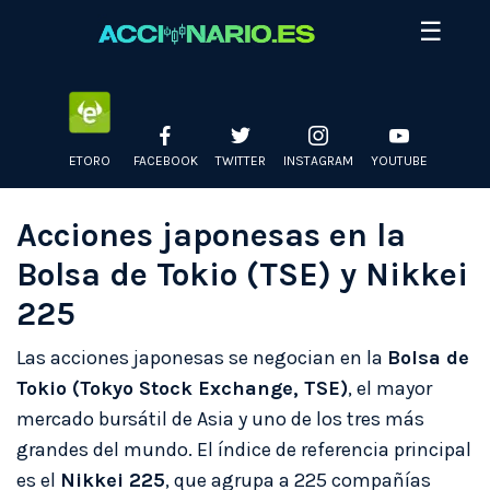
Skip
☰
to
content
ETORO
FACEBOOK
TWITTER
INSTAGRAM
YOUTUBE
Acciones japonesas en la
Bolsa de Tokio (TSE) y Nikkei
225
Las acciones japonesas se negocian en la
Bolsa de
Tokio (Tokyo Stock Exchange, TSE)
, el mayor
mercado bursátil de Asia y uno de los tres más
grandes del mundo. El índice de referencia principal
es el
Nikkei 225
, que agrupa a 225 compañías