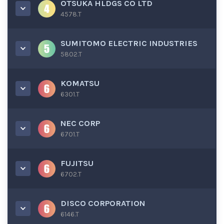
OTSUKA HLDGS CO LTD
4578.T
SUMITOMO ELECTRIC INDUSTRIES
5802.T
KOMATSU
6301.T
NEC CORP
6701.T
FUJITSU
6702.T
DISCO CORPORATION
6146.T