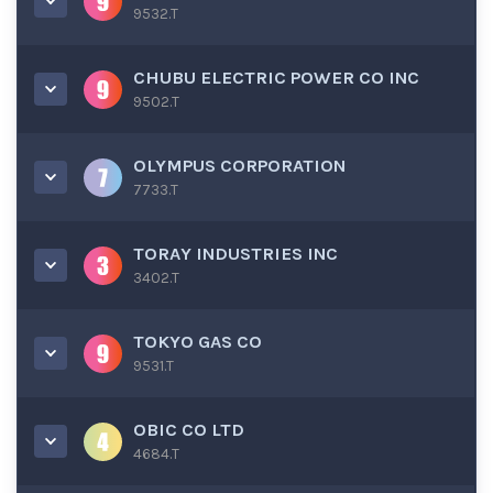
9532.T
CHUBU ELECTRIC POWER CO INC
9502.T
OLYMPUS CORPORATION
7733.T
TORAY INDUSTRIES INC
3402.T
TOKYO GAS CO
9531.T
OBIC CO LTD
4684.T