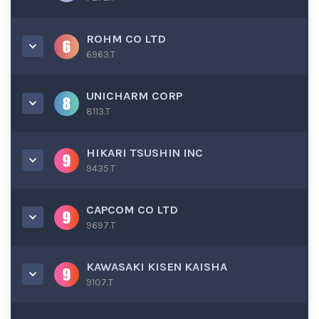
ROHM CO LTD
6963.T
UNICHARM CORP
8113.T
HIKARI TSUSHIN INC
9435.T
CAPCOM CO LTD
9697.T
KAWASAKI KISEN KAISHA
9107.T