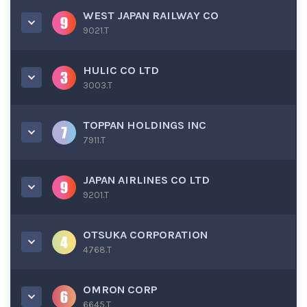
WEST JAPAN RAILWAY CO
9021.T
HULIC CO LTD
3003.T
TOPPAN HOLDINGS INC
7911.T
JAPAN AIRLINES CO LTD
9201.T
OTSUKA CORPORATION
4768.T
OMRON CORP
6645.T