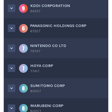
KDDI CORPORATION
9433.T
PANASONIC HOLDINGS CORP
6752.T
NINTENDO CO LTD
7974.T
HOYA CORP
7741.T
SUMITOMO CORP
8053.T
MARUBENI CORP
8002.T