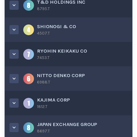
T&D HOLDINGS INC
8795.T
SHIONOGI & CO
4507.T
RYOHIN KEIKAKU CO
7453.T
NITTO DENKO CORP
6988.T
KAJIMA CORP
1812.T
JAPAN EXCHANGE GROUP
8697.T