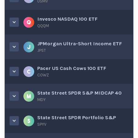
USMV
Invesco NASDAQ 100 ETF
QQQM
JPMorgan Ultra-Short Income ETF
JPST
Pacer US Cash Cows 100 ETF
COWZ
State Street SPDR S&P MIDCAP 40
MDY
State Street SPDR Portfolio S&P
SPYV