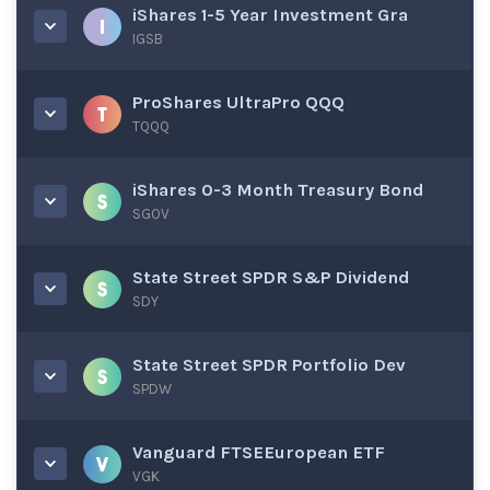
iShares 1-5 Year Investment Gra
IGSB
ProShares UltraPro QQQ
TQQQ
iShares 0-3 Month Treasury Bond
SGOV
State Street SPDR S&P Dividend
SDY
State Street SPDR Portfolio Dev
SPDW
Vanguard FTSEEuropean ETF
VGK