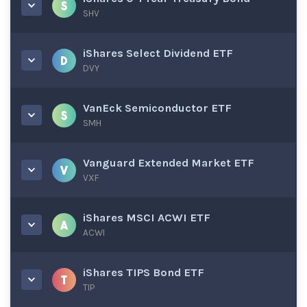
SHV
iShares Select Dividend ETF
DVY
VanEck Semiconductor ETF
SMH
Vanguard Extended Market ETF
VXF
iShares MSCI ACWI ETF
ACWI
iShares TIPS Bond ETF
TIP