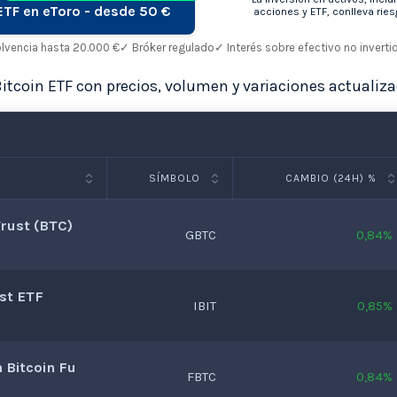
 ETF en eToro - desde 50 €
acciones y ETF, conlleva ries
olvencia hasta 20.000 €
✓ Bróker regulado
✓ Interés sobre efectivo no inverti
Bitcoin ETF con precios, volumen y variaciones actualiza
SÍMBOLO
CAMBIO (24H) %
Trust (BTC)
GBTC
0,84%
ust ETF
IBIT
0,85%
n Bitcoin Fu
FBTC
0,84%