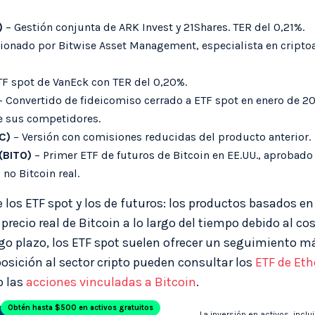
)
– Gestión conjunta de ARK Invest y 21Shares. TER del 0,21%.
ionado por Bitwise Asset Management, especialista en criptoa
TF spot de VanEck con TER del 0,20%.
 Convertido de fideicomiso cerrado a ETF spot en enero de 2
e sus competidores.
C)
– Versión con comisiones reducidas del producto anterior.
(BITO)
– Primer ETF de futuros de Bitcoin en EE.UU., aprobado
no Bitcoin real.
 los ETF spot y los de futuros: los productos basados en
recio real de Bitcoin a lo largo del tiempo debido al co
go plazo, los ETF spot suelen ofrecer un seguimiento más
sición al sector cripto pueden consultar los
ETF de Et
o las
acciones vinculadas a Bitcoin
.
Obtén hasta $500 en activos gratuitos
La inversión en activos, inclu