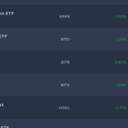
in ETF
ARKB
0,89%
ETF
BITO
1,03%
BITB
0,83%
BITX
1,64%
st
HODL
0,77%
 ETF