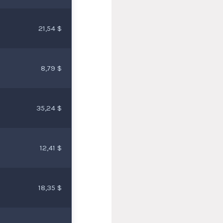
21,54 $
8,79 $
35,24 $
12,41 $
18,35 $