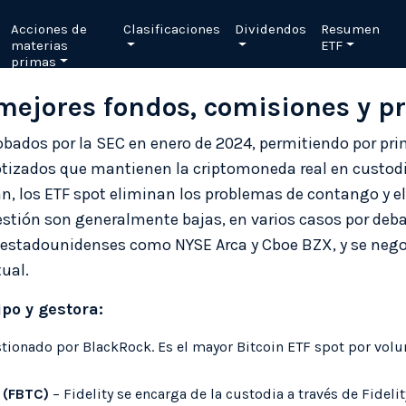
Acciones de
Clasificaciones
Dividendos
Resumen
materias
ETF
primas
 mejores fondos, comisiones y p
obados por la SEC en enero de 2024, permitiendo por prim
otizados que mantienen la criptomoneda real en custodia
an, los ETF spot eliminan los problemas de contango y el 
stión son generalmente bajas, en varios casos por deba
 estadounidenses como NYSE Arca y Cboe BZX, y se nego
tual.
ipo y gestora:
tionado por BlackRock. Es el mayor Bitcoin ETF spot por volu
d (FBTC)
– Fidelity se encarga de la custodia a través de Fidelit