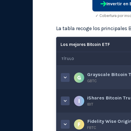
Invertir en
✓ Cobertura por ins
La tabla recoge los principales 
Los mejores Bitcoin ETF
TÍTULO
Grayscale Bitcoin 
GBTC
iShares Bitcoin Tr
IBIT
Fidelity Wise Origi
FBTC