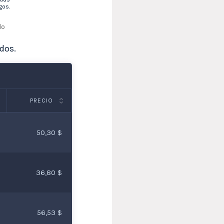
gos.
do
dos.
PRECIO
50,30 $
36,80 $
56,53 $