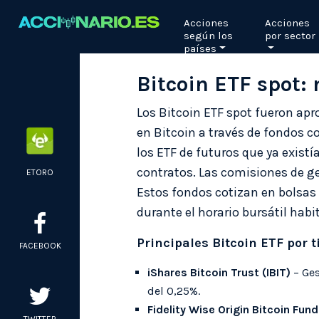
Skip
Acciones
Acciones
to
según los
por sector
content
países
Bitcoin ETF spot:
Los Bitcoin ETF spot fueron apr
en Bitcoin a través de fondos c
los ETF de futuros que ya existí
contratos. Las comisiones de ge
ETORO
Estos fondos cotizan en bolsas
durante el horario bursátil habi
Principales Bitcoin ETF por t
FACEBOOK
iShares Bitcoin Trust (IBIT)
– Ges
del 0,25%.
Fidelity Wise Origin Bitcoin Fun