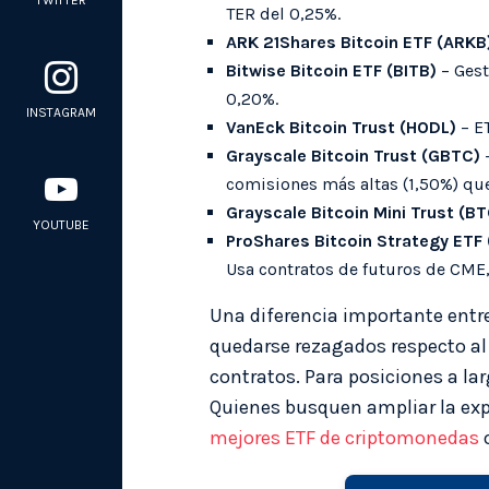
TWITTER
TER del 0,25%.
ARK 21Shares Bitcoin ETF (ARKB
Bitwise Bitcoin ETF (BITB)
– Gest
0,20%.
INSTAGRAM
VanEck Bitcoin Trust (HODL)
– E
Grayscale Bitcoin Trust (GBTC)
–
comisiones más altas (1,50%) qu
Grayscale Bitcoin Mini Trust (BT
YOUTUBE
ProShares Bitcoin Strategy ETF 
Usa contratos de futuros de CME, 
Una diferencia importante entre
quedarse rezagados respecto al p
contratos. Para posiciones a lar
Quienes busquen ampliar la expo
mejores ETF de criptomonedas