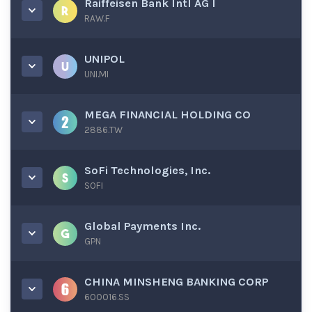
Raiffeisen Bank Intl AG I
RAW.F
UNIPOL
UNI.MI
MEGA FINANCIAL HOLDING CO
2886.TW
SoFi Technologies, Inc.
SOFI
Global Payments Inc.
GPN
CHINA MINSHENG BANKING CORP
600016.SS