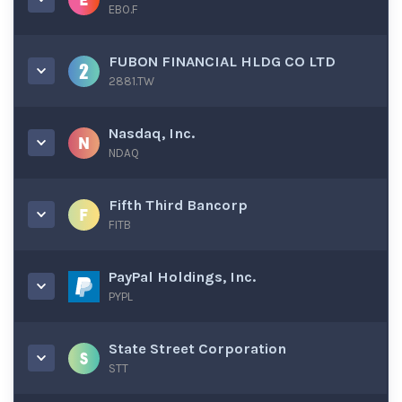
EBO.F
FUBON FINANCIAL HLDG CO LTD
2881.TW
Nasdaq, Inc.
NDAQ
Fifth Third Bancorp
FITB
PayPal Holdings, Inc.
PYPL
State Street Corporation
STT