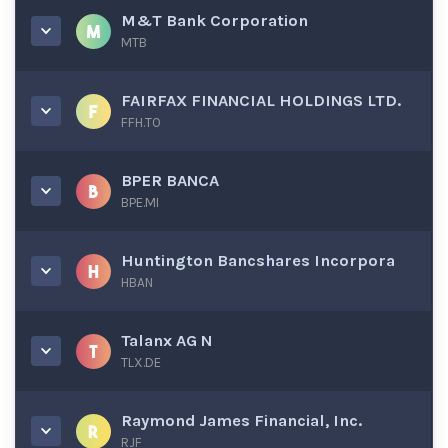
M&T Bank Corporation
MTB
FAIRFAX FINANCIAL HOLDINGS LTD.
FFH.TO
BPER BANCA
BPE.MI
Huntington Bancshares Incorpora
HBAN
Talanx AG N
TLX.DE
Raymond James Financial, Inc.
RJF