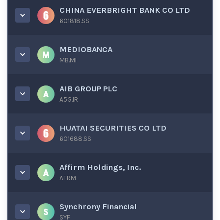
CHINA EVERBRIGHT BANK CO LTD
601818.SS
MEDIOBANCA
MB.MI
AIB GROUP PLC
A5G.IR
HUATAI SECURITIES CO LTD
601688.SS
Affirm Holdings, Inc.
AFRM
Synchrony Financial
SYF