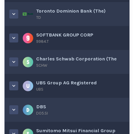
Toronto Dominion Bank (The)
TD
SOFTBANK GROUP CORP
9984.T
Charles Schwab Corporation (The
SCHW
UBS Group AG Registered
UBS
DBS
D05.SI
Sumitomo Mitsui Financial Group