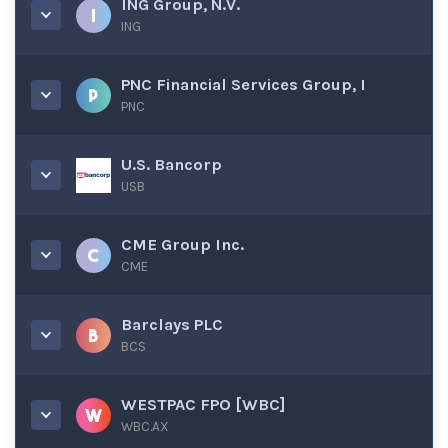
ING Group, N.V.
ING
PNC Financial Services Group, I
PNC
U.S. Bancorp
USB
CME Group Inc.
CME
Barclays PLC
BCS
WESTPAC FPO [WBC]
WBC.AX