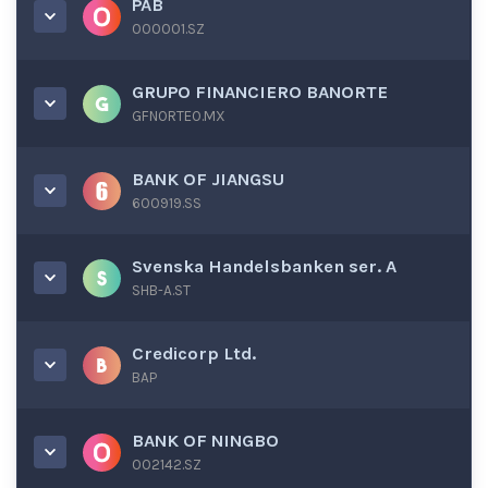
PAB
000001.SZ
GRUPO FINANCIERO BANORTE
GFNORTEO.MX
BANK OF JIANGSU
600919.SS
Svenska Handelsbanken ser. A
SHB-A.ST
Credicorp Ltd.
BAP
BANK OF NINGBO
002142.SZ