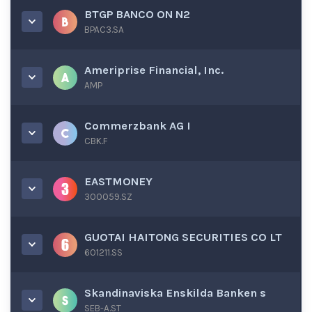
BTGP BANCO ON N2
BPAC3.SA
Ameriprise Financial, Inc.
AMP
Commerzbank AG I
CBK.F
EASTMONEY
300059.SZ
GUOTAI HAITONG SECURITIES CO LT
601211.SS
Skandinaviska Enskilda Banken s
SEB-A.ST