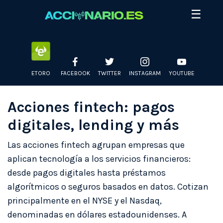
Skip
☰
to
content
ETORO
FACEBOOK
TWITTER
INSTAGRAM
YOUTUBE
Acciones fintech: pagos
digitales, lending y más
Las acciones fintech agrupan empresas que
aplican tecnología a los servicios financieros:
desde pagos digitales hasta préstamos
algorítmicos o seguros basados en datos. Cotizan
principalmente en el NYSE y el Nasdaq,
denominadas en dólares estadounidenses. A