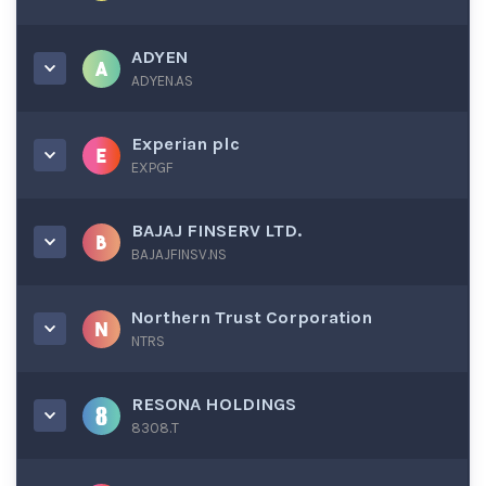
ADYEN
ADYEN.AS
Experian plc
EXPGF
BAJAJ FINSERV LTD.
BAJAJFINSV.NS
Northern Trust Corporation
NTRS
RESONA HOLDINGS
8308.T