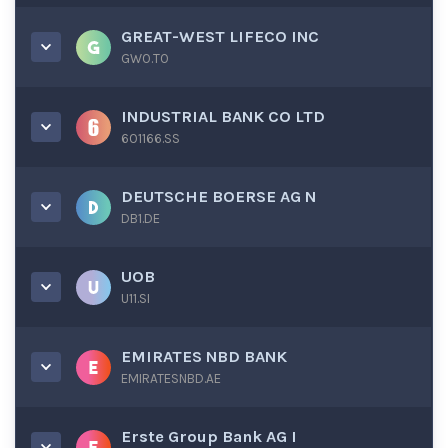
GREAT-WEST LIFECO INC
GWO.TO
INDUSTRIAL BANK CO LTD
601166.SS
DEUTSCHE BOERSE AG N
DB1.DE
UOB
U11.SI
EMIRATES NBD BANK
EMIRATESNBD.AE
Erste Group Bank AG I