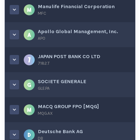
Manulife Financial Corporation
MFC
Apollo Global Management, Inc.
APO
JAPAN POST BANK CO LTD
7182.T
SOCIETE GENERALE
GLE.PA
MACQ GROUP FPO [MQG]
MQG.AX
Deutsche Bank AG
DB