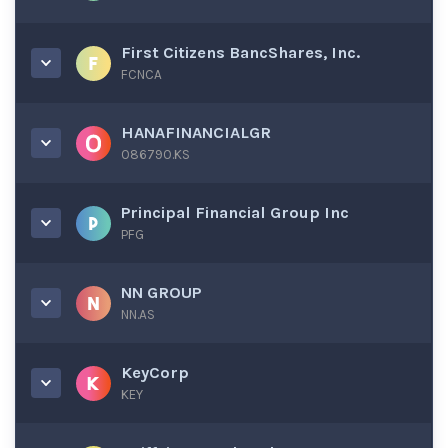
First Citizens BancShares, Inc.
FCNCA
HANAFINANCIALGR
086790.KS
Principal Financial Group Inc
PFG
NN GROUP
NN.AS
KeyCorp
KEY