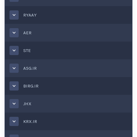
RYAAY
AER
STE
A5G.IR
BIRG.IR
JHX
KRX.IR