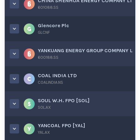
CHINA SHENHUA ENERGY COMPANY LT
601088.SS
Glencore Plc
GLCNF
YANKUANG ENERGY GROUP COMPANY L
600188.SS
COAL INDIA LTD
COALINDIA.NS
SOUL W.H. FPO [SOL]
SOL.AX
YANCOAL FPO [YAL]
YAL.AX