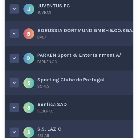
JUVENTUS FC
JUVE.MI
BORUSSIA DORTMUND GMBH&CO.KGAAI
BVB.F
PARKEN Sport & Entertainment A/
PARKEN.CO
Sporting Clube de Portugal
SCP.LS
Benfica SAD
SLBEN.LS
S.S. LAZIO
SSL.MI