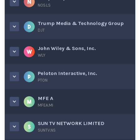
NOS.LS
Trump Media & Technology Group
DJT
John Wiley & Sons, Inc.
WLY
Peloton Interactive, Inc.
PTON
MFE A
MFEA.MI
SUN TV NETWORK LIMITED
SUNTV.NS