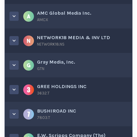
AMC Global Media Inc.
AMCX
NETWORK18 MEDIA & INV LTD
NETWORK18.NS
Gray Media, Inc.
GTN
GREE HOLDINGS INC
3632.T
BUSHIROAD INC
7803.T
E.W. Scripps Company (The)