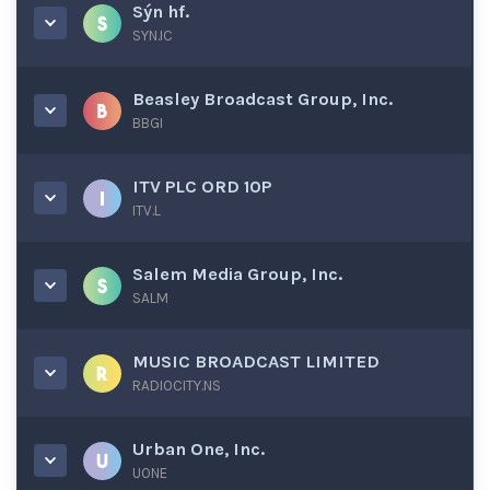
Sýn hf.
SYN.IC
Beasley Broadcast Group, Inc.
BBGI
ITV PLC ORD 10P
ITV.L
Salem Media Group, Inc.
SALM
MUSIC BROADCAST LIMITED
RADIOCITY.NS
Urban One, Inc.
UONE