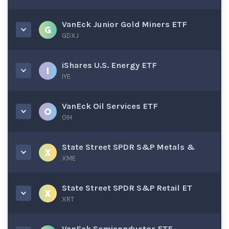
VanEck Junior Gold Miners ETF
GDXJ
iShares U.S. Energy ETF
IYE
VanEck Oil Services ETF
OIH
State Street SPDR S&P Metals &
XME
State Street SPDR S&P Retail ET
XRT
VanEck Semiconductor ETF