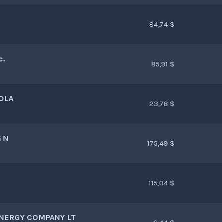
84,74 $
c.
85,91 $
OLA
23,78 $
 N
175,49 $
115,04 $
NERGY COMPANY LT