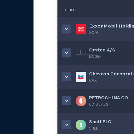
TÍTULO
ExxonMobil Holdin
XOM
Orsted A/S
DOGEF
Chevron Corporat
CVX
PETROCHINA CO
601857.SS
Shell PLC
SHEL