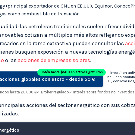
y (principal exportador de GNL en EE.UU.), Equinor, ConocoPh
gas como combustible de transición
dualidad: las petroleras tradicionales suelen ofrecer div
enovables cotizan a múltiplos más altos reflejando exp
eresados en la rama extractiva pueden consultar las
acc
quienes busquen exposición a nuevas tecnologías energét
no
o las
acciones de empresas solares
.
Obtén hasta $500 en activos gratuitos
Invertir en acti
incluidas accion
n acciones globales con eToro - desde 50 €
ETF, conlleva ries
ondos hasta 20.000 €
✓ Bróker regulado
✓ Interés sobre fondos no invertidos
principales acciones del sector energético con sus cotiz
lizadas.
nergético