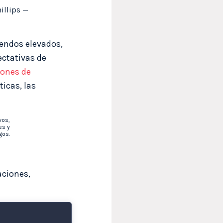
illips —
idendos elevados,
ectativas de
iones de
icas, las
vos,
es y
gos.
aciones,