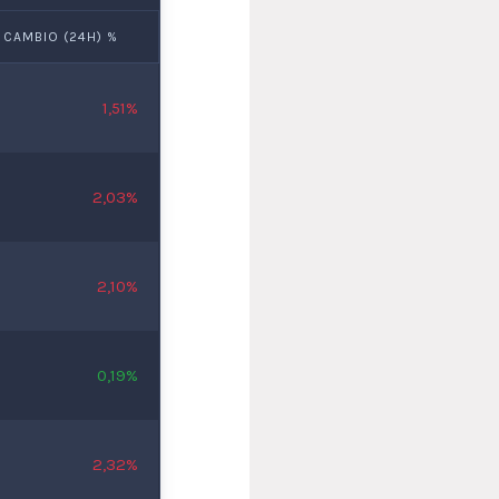
CAMBIO (24H) %
1,51%
2,03%
2,10%
0,19%
2,32%