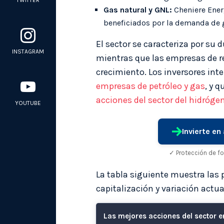
TWITTER
Gas natural y GNL:
Cheniere Energ
beneficiados por la demanda de 
El sector se caracteriza por su 
INSTAGRAM
mientras que las empresas de r
crecimiento. Los inversores int
empresas de petróleo y gas
, y 
acciones del sector del hidróge
YOUTUBE
Invierte e
✓ Protección de f
La tabla siguiente muestra las 
capitalización y variación actua
Las mejores acciones del sector e