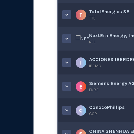
TotalEnergies SE
TTE
NextEra Energy, In
NEE
ACCIONES IBERDR
IBE.MC
Siemens Energy AG
ENR.F
ConocoPhillips
COP
CHINA SHENHUA E