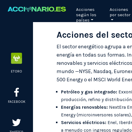
Skip
Acciones
Acciones
to
según los
por sector
content
países
Acciones del secto
El sector energético agrupa a e
energía en todas sus formas. I
renovables y servicios eléctrico
mundo —NYSE, Nasdaq, Euronext,
ETORO
500 Energy o el MSCI World Ener
Petróleo y gas integrado:
ExxonM
producción, refino y distribució
FACEBOOK
Energías renovables:
NextEra Ene
Energy (microinversores solares), 
Servicios eléctricos:
Enel, Iberd
a menudo con ingresos regulado