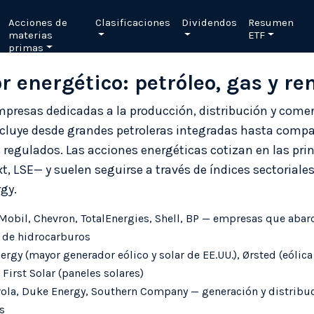
Acciones de
Clasificaciones
Dividendos
Resumen
materias
ETF
primas
r energético: petróleo, gas y r
mpresas dedicadas a la producción, distribución y comer
ncluye desde grandes petroleras integradas hasta compa
s regulados. Las acciones energéticas cotizan en las pri
 LSE— y suelen seguirse a través de índices sectorial
gy.
obil, Chevron, TotalEnergies, Shell, BP — empresas que abarc
n de hidrocarburos
rgy (mayor generador eólico y solar de EE.UU.), Ørsted (eólic
First Solar (paneles solares)
rola, Duke Energy, Southern Company — generación y distribuc
s