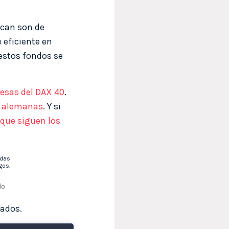
ican son de
 eficiente en
 estos fondos se
esas del DAX 40
.
s alemanas
. Y si
 que siguen los
idas
gos.
do
zados.