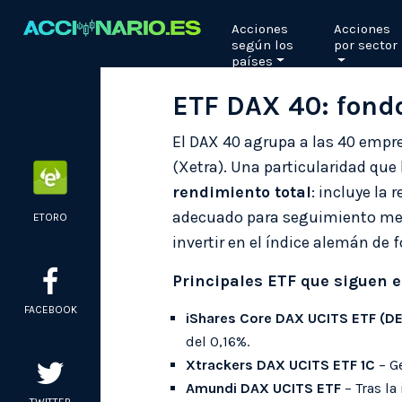
Skip
Acciones
Acciones
to
según los
por sector
content
países
ETF DAX 40: fondo
El DAX 40 agrupa a las 40 empre
(Xetra). Una particularidad que
rendimiento total
: incluye la
adecuado para seguimiento med
ETORO
invertir en el índice alemán de 
Principales ETF que siguen e
FACEBOOK
iShares Core DAX UCITS ETF (DE
del 0,16%.
Xtrackers DAX UCITS ETF 1C
– Ge
Amundi DAX UCITS ETF
– Tras la