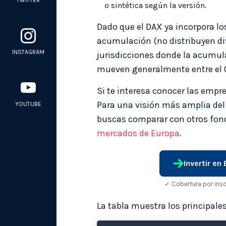
TWITTER
o sintética según la versión.
Dado que el DAX ya incorpora los
acumulación (no distribuyen div
INSTAGRAM
jurisdicciones donde la acumula
mueven generalmente entre el 0
Si te interesa conocer las empr
Para una visión más amplia del
YOUTUBE
buscas comparar con otros fond
mercados de Europa
.
Invertir en
✓ Cobertura por ins
La tabla muestra los principales