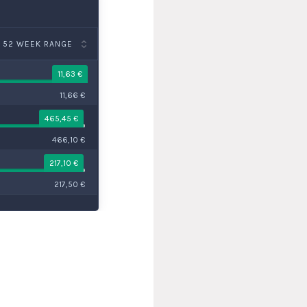
52 WEEK RANGE
11,63 €
11,66 €
465,45 €
466,10 €
217,10 €
217,50 €