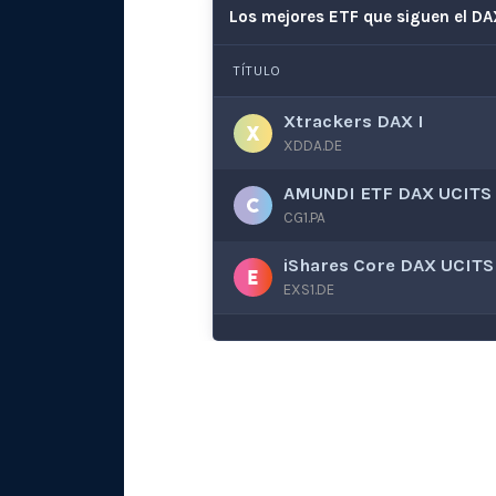
Los mejores ETF que siguen el D
TÍTULO
Xtrackers DAX I
XDDA.DE
AMUNDI ETF DAX UCITS
CG1.PA
iShares Core DAX UCITS
EXS1.DE