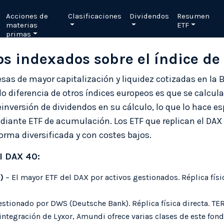
Acciones de
Clasificaciones
Dividendos
Resumen
materias
ETF
primas
s indexados sobre el índice de
sas de mayor capitalización y liquidez cotizadas en la 
 lo diferencia de otros índices europeos es que se calcu
 reinversión de dividendos en su cálculo, lo que lo hace 
iante ETF de acumulación. Los ETF que replican el DAX
forma diversificada y con costes bajos.
l DAX 40:
)
– El mayor ETF del DAX por activos gestionados. Réplica fís
stionado por DWS (Deutsche Bank). Réplica física directa. TE
 integración de Lyxor, Amundi ofrece varias clases de este fond