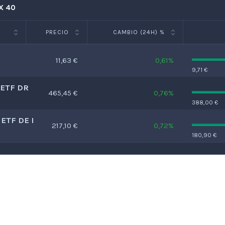
AX 40
PRECIO
CAMBIO (24H) %
11,63 €
0,61%
9,71 €
 ETF DR
465,45 €
0,76%
388,00 €
 ETF DE I
217,10 €
0,72%
180,90 €