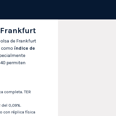
 Frankfurt
Bolsa de Frankfurt
la como
índice de
especialmente
 40 permiten
ica completa. TER
R del 0,09%.
o con réplica física