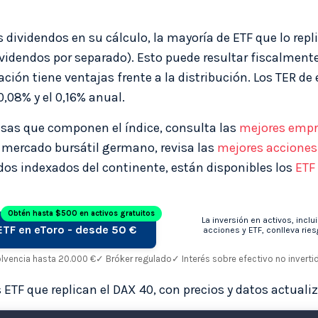
 dividendos en su cálculo, la mayoría de ETF que lo repl
idendos por separado). Esto puede resultar fiscalmente
ción tiene ventajas frente a la distribución. Los TER de
,08% y el 0,16% anual.
esas que componen el índice, consulta las
mejores empr
 mercado bursátil germano, revisa las
mejores accione
os indexados del continente, están disponibles los
ETF
Obtén hasta $500 en activos gratuitos
La inversión en activos, inclu
 ETF en eToro - desde 50 €
acciones y ETF, conlleva ries
olvencia hasta 20.000 €
✓ Bróker regulado
✓ Interés sobre efectivo no inverti
 ETF que replican el DAX 40, con precios y datos actuali