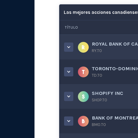
Las mejores acciones canadiense
TÍTULO
ROYAL BANK OF C
RY.TO
TORONTO-DOMINI
TD.TO
SHOPIFY INC
SHOP.TO
BANK OF MONTRE
BMO.TO