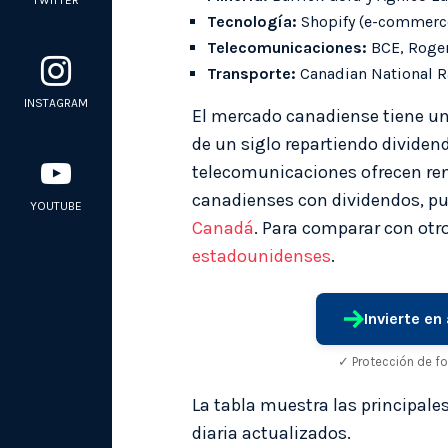
TWITTER
Tecnología:
Shopify (e-commerce)
Telecomunicaciones:
BCE, Roge
Transporte:
Canadian National Ra
INSTAGRAM
El mercado canadiense tiene un
de un siglo repartiendo divide
telecomunicaciones ofrecen rent
canadienses con dividendos, pu
YOUTUBE
Canadá
. Para comparar con ot
estadounidenses
.
Invierte e
✓ Protección de f
La tabla muestra las principale
diaria actualizados.