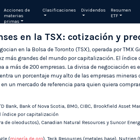
Acciones de
Clasificaciones
Dividendos
Resumen
materias
ETF
primas
ses en la TSX: cotización y pre
gocian en la Bolsa de Toronto (TSX), operada por TMX G
ez más grandes del mundo por capitalización. El índice d
a más de 200 empresas. La divisa de negociación es el
ntra un porcentaje muy alto de las empresas mineras c
SX en un mercado de referencia para quien quiera compra
TD Bank, Bank of Nova Scotia, BMO, CIBC, Brookfield Asset M
índice por capitalización
ra de oleoductos), Canadian Natural Resources y Suncor Ener
gle (
minería de oro
), Teck Resources (metales base), Nutrien (f