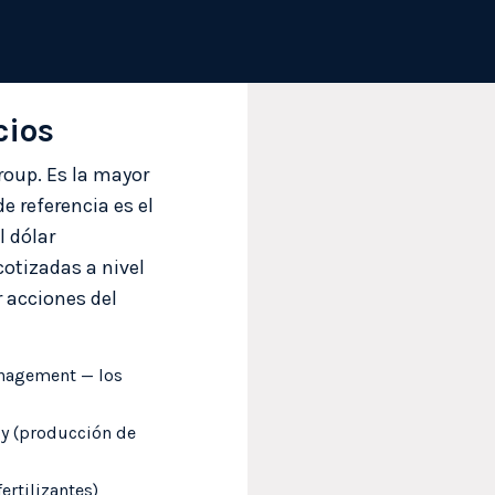
cios
roup. Es la mayor
e referencia es el
 dólar
otizadas a nivel
r acciones del
anagement — los
gy (producción de
ertilizantes)