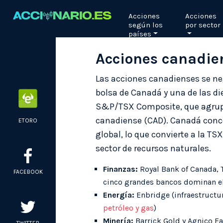
Skip
Acciones
Acciones
to
según los
por sector
content
países
Acciones canadien
Las acciones canadienses se ne
bolsa de Canadá y una de las di
S&P/TSX Composite, que agrupa 
canadiense (CAD). Canadá conce
ETORO
global, lo que convierte a la T
sector de recursos naturales.
Finanzas:
Royal Bank of Canada, 
FACEBOOK
cinco grandes bancos dominan el 
Energía:
Enbridge (infraestructu
petróleo y gas
)
Minería:
Barrick Gold y Agnico Ea