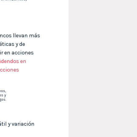
ancos llevan más
ticas y de
ir en acciones
videndos en
cciones
vos,
es y
gos.
til y variación