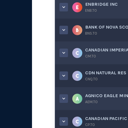
ENBRIDGE INC
ENB.TO
BANK OF NOVA SCO
BNS.TO
CANADIAN IMPERI
CM.TO
CDN NATURAL RES
CNQ.TO
AGNICO EAGLE MIN
AEM.TO
CANADIAN PACIFIC 
CP.TO