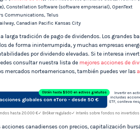
, Constellation Software (software empresarial), OpenText
rs Communications, Telus
ilway, Canadian Pacific Kansas City
a larga tradición de pago de dividendos. Los grandes b
ndos de forma ininterrumpida, y muchas empresas energé
abilidades por dividendo elevadas. Si te interesa invert
edes consultar nuestra lista de
mejores acciones de di
ros mercados norteamericanos, también puedes ver las
a
Obtén hasta $500 en activos gratuitos
Invertir en acti
incluidas accion
n acciones globales con eToro - desde 50 €
ETF, conlleva ries
ondos hasta 20.000 €
✓ Bróker regulado
✓ Interés sobre fondos no invertidos
s acciones canadienses con precios, capitalización bursá