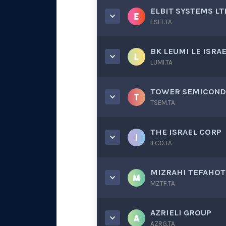
ELBIT SYSTEMS LT
ESLT.TA
BK LEUMI LE ISRA
LUMI.TA
TOWER SEMICON
TSEM.TA
THE ISRAEL CORP
ILCO.TA
MIZRAHI TEFAHOT
MZTF.TA
AZRIELI GROUP
AZRG.TA