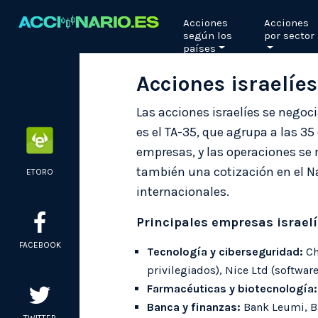
Skip
Acciones
Acciones
to
según los
por sector
content
países
Acciones israelíes
Las acciones israelíes se negoci
es el TA-35, que agrupa a las 3
empresas, y las operaciones se 
también una cotización en el Na
ETORO
internacionales.
Principales empresas israelí
FACEBOOK
Tecnología y ciberseguridad:
Ch
privilegiados), Nice Ltd (software
Farmacéuticas y biotecnología:
Banca y finanzas:
Bank Leumi, Ba