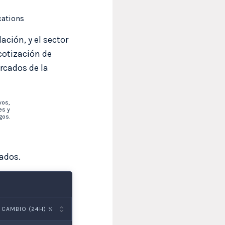
cations
ción, y el sector
 cotización de
rcados de la
vos,
es y
gos.
zados.
CAMBIO (24H) %