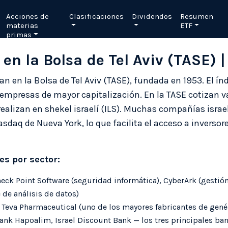
Acciones de
Clasificaciones
Dividendos
Resumen
materias
ETF
primas
 en la Bolsa de Tel Aviv (TASE) 
an en la Bolsa de Tel Aviv (TASE), fundada en 1953. El ín
5 empresas de mayor capitalización. En la TASE cotizan v
realizan en shekel israelí (ILS). Muchas compañías isra
sdaq de Nueva York, lo que facilita el acceso a inversor
es por sector:
eck Point Software (seguridad informática), CyberArk (gestió
 de análisis de datos)
Teva Pharmaceutical (uno de los mayores fabricantes de gen
nk Hapoalim, Israel Discount Bank — los tres principales ban