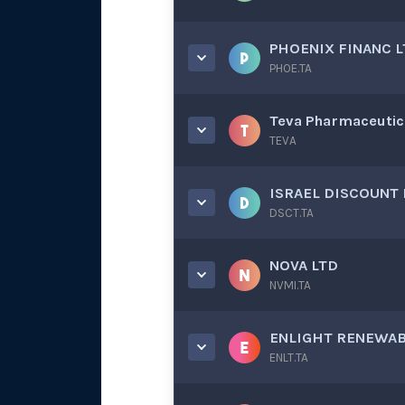
PHOENIX FINANC 
PHOE.TA
Teva Pharmaceutica
TEVA
ISRAEL DISCOUNT
DSCT.TA
NOVA LTD
NVMI.TA
ENLIGHT RENEWA
ENLT.TA