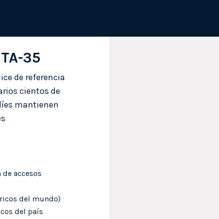
| TA-35
dice de referencia
arios cientos de
elíes mantienen
es
n de accesos
éricos del mundo)
cos del país