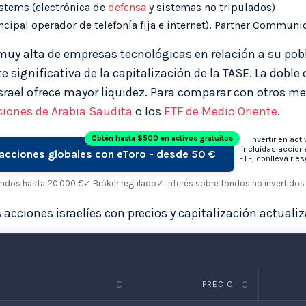
stems (electrónica de
defensa
y sistemas no tripulados)
cipal operador de telefonía fija e internet), Partner Communi
muy alta de empresas tecnológicas en relación a su pobla
 significativa de la capitalización de la TASE. La doble
rael ofrece mayor liquidez. Para comparar con otros me
ciones de Arabia Saudita
o los
ETF de Medio Oriente
.
Obtén hasta $500 en activos gratuitos
Invertir en acti
incluidas accion
n acciones globales con eToro - desde 50 €
ETF, conlleva ries
ondos hasta 20.000 €
✓ Bróker regulado
✓ Interés sobre fondos no invertidos
 acciones israelíes con precios y capitalización actuali
PRECIO