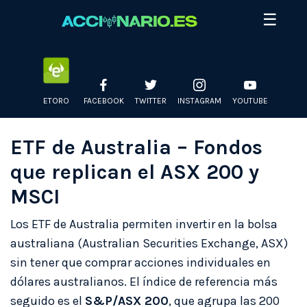
Skip
☰
to
content
ETORO
FACEBOOK
TWITTER
INSTAGRAM
YOUTUBE
ETF de Australia – Fondos
que replican el ASX 200 y
MSCI
Los ETF de Australia permiten invertir en la bolsa
australiana (Australian Securities Exchange, ASX)
sin tener que comprar acciones individuales en
dólares australianos. El índice de referencia más
seguido es el
S&P/ASX 200
, que agrupa las 200