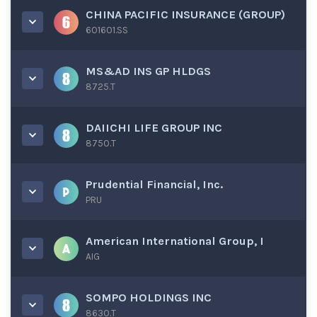
CHINA PACIFIC INSURANCE (GROUP)
601601.SS
MS&AD INS GP HLDGS
8725.T
DAIICHI LIFE GROUP INC
8750.T
Prudential Financial, Inc.
PRU
American International Group, I
AIG
SOMPO HOLDINGS INC
8630.T