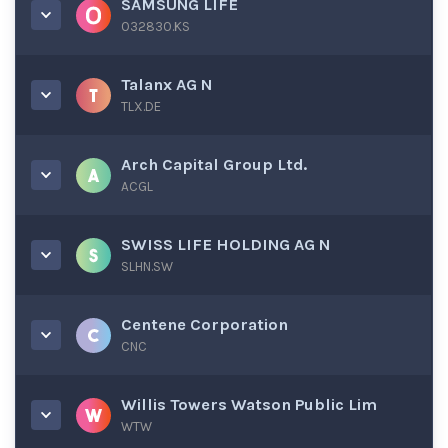
SAMSUNG LIFE
032830.KS
Talanx AG N
TLX.DE
Arch Capital Group Ltd.
ACGL
SWISS LIFE HOLDING AG N
SLHN.SW
Centene Corporation
CNC
Willis Towers Watson Public Lim
WTW