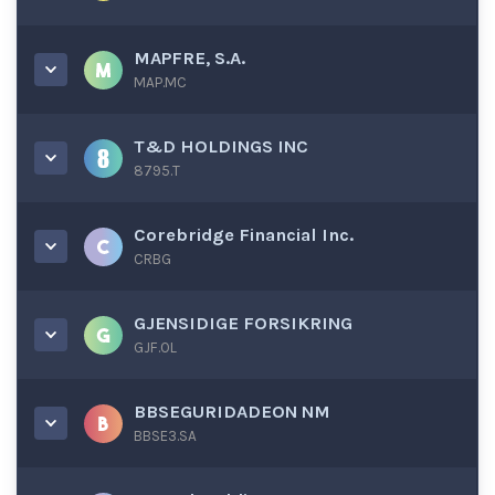
MAPFRE, S.A.
MAP.MC
T&D HOLDINGS INC
8795.T
Corebridge Financial Inc.
CRBG
GJENSIDIGE FORSIKRING
GJF.OL
BBSEGURIDADEON NM
BBSE3.SA