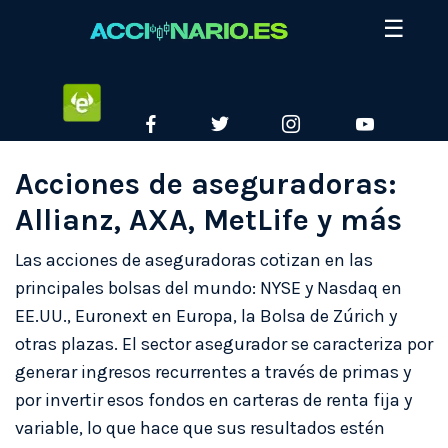
Skip
☰
to
content
ETORO
FACEBOOK
TWITTER
INSTAGRAM
YOUTUBE
Acciones de aseguradoras:
Allianz, AXA, MetLife y más
Las acciones de aseguradoras cotizan en las
principales bolsas del mundo: NYSE y Nasdaq en
EE.UU., Euronext en Europa, la Bolsa de Zúrich y
otras plazas. El sector asegurador se caracteriza por
generar ingresos recurrentes a través de primas y
por invertir esos fondos en carteras de renta fija y
variable, lo que hace que sus resultados estén