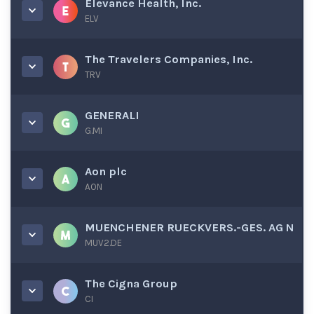
Elevance Health, Inc.
ELV
The Travelers Companies, Inc.
TRV
GENERALI
G.MI
Aon plc
AON
MUENCHENER RUECKVERS.-GES. AG N
MUV2.DE
The Cigna Group
CI