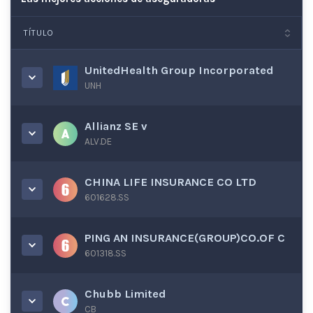
TÍTULO
UnitedHealth Group Incorporated
UNH
Allianz SE v
ALV.DE
CHINA LIFE INSURANCE CO LTD
601628.SS
PING AN INSURANCE(GROUP)CO.OF C
601318.SS
Chubb Limited
CB