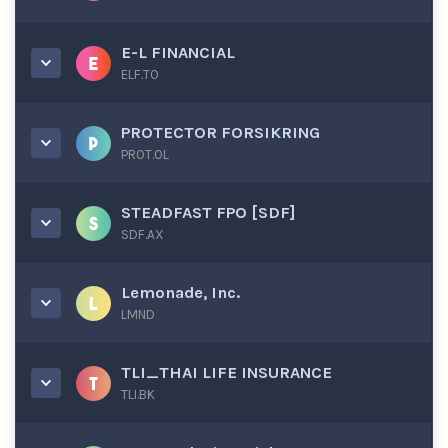
E-L FINANCIAL
ELF.TO
PROTECTOR FORSIKRING
PROT.OL
STEADFAST FPO [SDF]
SDF.AX
Lemonade, Inc.
LMND
TLI_THAI LIFE INSURANCE
TLI.BK