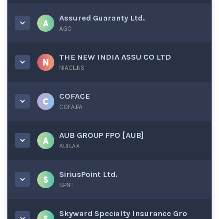
Assured Guaranty Ltd.
AGO
THE NEW INDIA ASSU CO LTD
NIACL.NS
COFACE
COFA.PA
AUB GROUP FPO [AUB]
AUB.AX
SiriusPoint Ltd.
SPNT
Skyward Specialty Insurance Gro