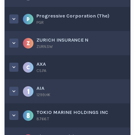
Progressive Corporation (The)
PGR
ZURICH INSURANCE N
ZURN.SW
AXA
CS.PA
AIA
1299.HK
TOKIO MARINE HOLDINGS INC
8766.T