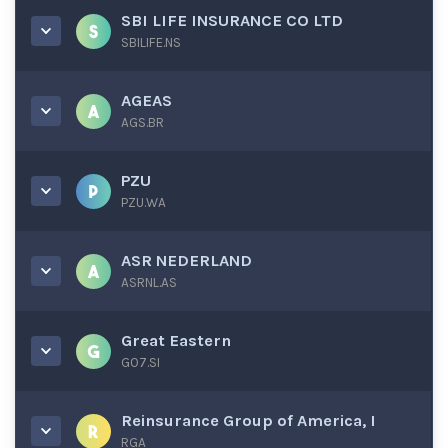
SBI LIFE INSURANCE CO LTD
SBILIFE.NS
AGEAS
AGS.BR
PZU
PZU.WA
ASR NEDERLAND
ASRNL.AS
Great Eastern
G07.SI
Reinsurance Group of America, I
RGA